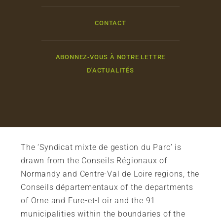
CONTACT
ABONNEZ-VOUS À NOTRE LETTRE
D'ACTUALITÉS
The ‘Syndicat mixte de gestion du Parc’ is
drawn from the Conseils Régionaux of
Normandy and Centre-Val de Loire regions, the
Conseils départementaux of the departments
of Orne and Eure-et-Loir and the 91
municipalities within the boundaries of the