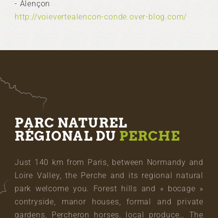
- Alençon
http://voievertealencon-conde.over-blog.com/
PARC NATUREL
RÉGIONAL DU
PERCHE
Just 140 km from Paris, between Normandy and
Loire Valley, the Perche and its regional natural
park welcome you. Forest hills and « bocage »
contryside, manor houses, formal and private
gardens, Percheron horses, local produce… The