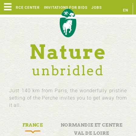
RESOURCE CENTER
INVITATIONS FOR BIDS
JOBS
EN
FR
Nature
unbridled
Just 140 km from Paris, the wonderfully pristine
setting of the Perche invites you to get away from
it all.
FRANCE
NORMANDIE ET CENTRE
VAL DE LOIRE