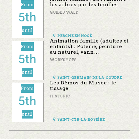
les arbres par les feuilles
From
5th
GUIDED WALK
until
PERCHE EN NOCÉ
6th
Animation famille (adultes et
AUG
enfants) : Poterie, peinture
From
au naturel, vann…
5th
WORKSHOPS
until
SAINT-GERMAIN-DE-LA-COUDRE
6th
Les Démos du Musée : le
AUG
tissage
From
5th
HISTORIC
until
SAINT-CYR-LA-ROSIÈRE
6th
AUG