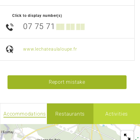
Click to display number(s)
07 75 71
▒▒ ▒▒ ▒▒
www.lechateaulaloupe.fr
Report mistake
Accommodations
Restaurants
Activities