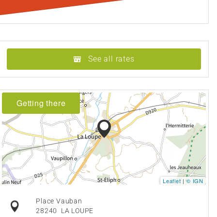
See all rates
Getting there
Leaflet
|
© IGN
Place Vauban
28240
LA LOUPE