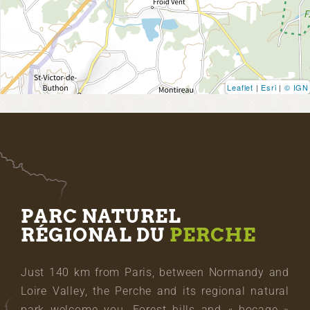
Leaflet
|
Esri
|
© IGN
PARC NATUREL
RÉGIONAL DU
PERCHE
Just 140 km from Paris, between Normandy and
Loire Valley, the Perche and its regional natural
park welcome you. Forest hills and « bocage »