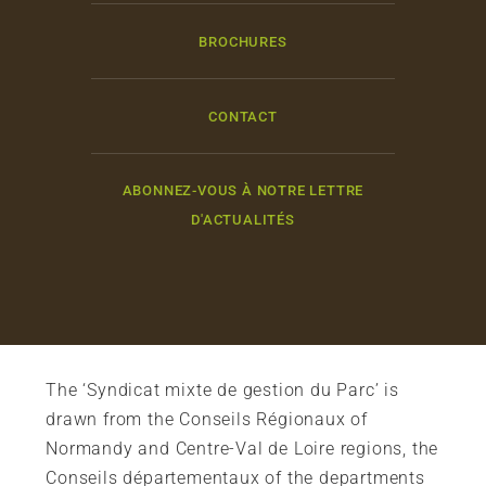
BROCHURES
CONTACT
ABONNEZ-VOUS À NOTRE LETTRE
D'ACTUALITÉS
The ‘Syndicat mixte de gestion du Parc’ is
drawn from the Conseils Régionaux of
Normandy and Centre-Val de Loire regions, the
Conseils départementaux of the departments