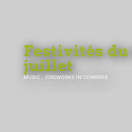
Festivités du
juillet
MUSIC , FIREWORKS
IN COMBRES