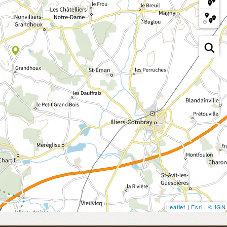
Leaflet
|
Esri
|
© IGN