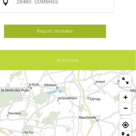
28480
COMBRES
Report mistake
Activities
+
−