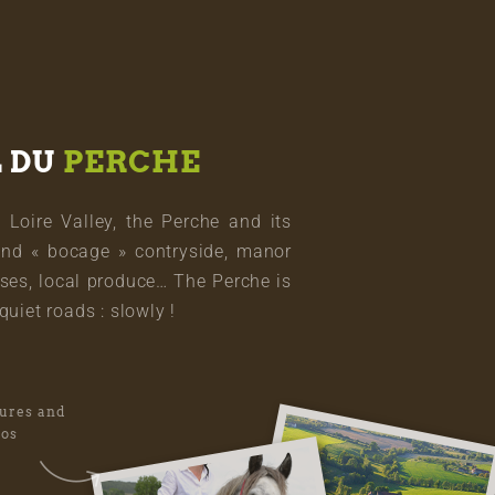
L DU
PERCHE
oire Valley, the Perche and its
and « bocage » contryside, manor
ses, local produce… The Perche is
quiet roads : slowly !
tures and
eos