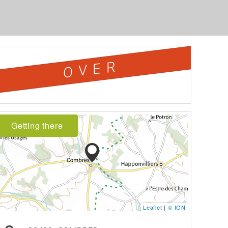
OVER
Getting there
Leaflet
|
© IGN