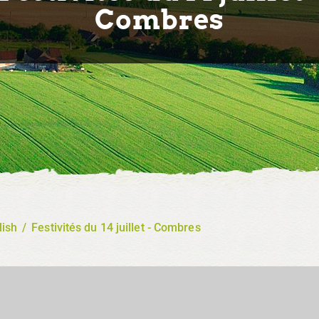
Combres
lish
/
Festivités du 14 juillet - Combres