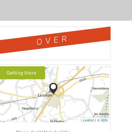
OVER
Getting there
Leaflet
|
© IGN