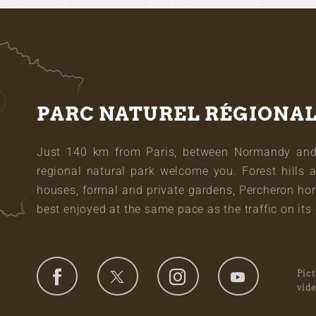
PARC NATUREL RÉGIONA
Just 140 km from Paris, between Normandy and L
regional natural park welcome you. Forest hills 
houses, formal and private gardens, Percheron hor
best enjoyed at the same pace as the traffic on its 
Pic
vid