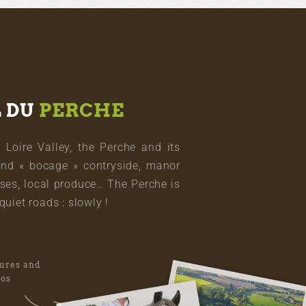
L DU
PERCHE
oire Valley, the Perche and its
and « bocage » contryside, manor
ses, local produce… The Perche is
quiet roads : slowly !
tures and
eos