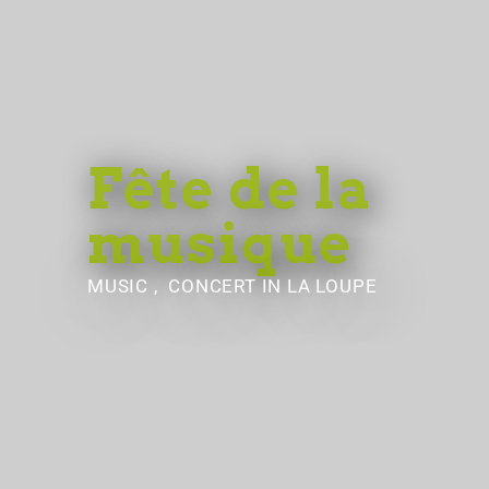
Fête de la
musique
MUSIC , CONCERT
IN LA LOUPE