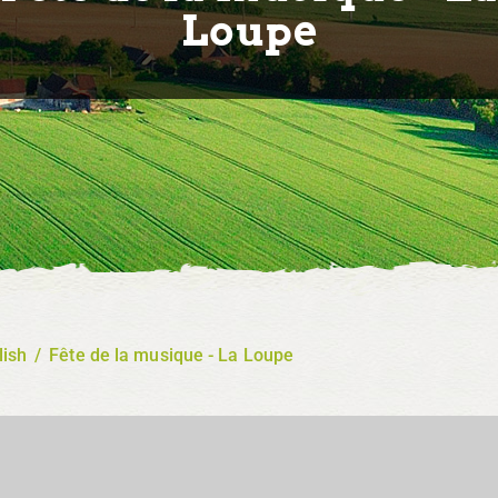
Loupe
lish
/
Fête de la musique - La Loupe