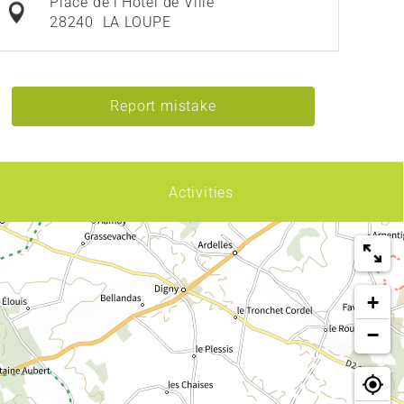
Place de l'Hôtel de Ville
28240
LA LOUPE
Report mistake
Activities
+
−