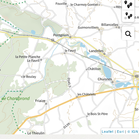
Leaflet
|
Esri
|
© IGN