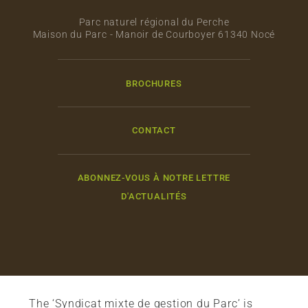
Parc naturel régional du Perche
Maison du Parc - Manoir de Courboyer 61340 Nocé
BROCHURES
CONTACT
ABONNEZ-VOUS À NOTRE LETTRE
D'ACTUALITÉS
The ‘Syndicat mixte de gestion du Parc’ is