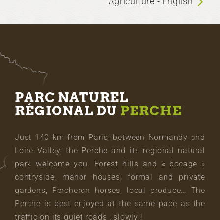
Agriculture - English
PARC NATUREL
RÉGIONAL DU
PERCHE
Just 140 km from Paris, between Normandy and
Loire Valley, the Perche and its regional natural
park welcome you. Forest hills and « bocage »
contryside, manor houses, formal and private
gardens, Percheron horses, local produce… The
Perche is best enjoyed at the same pace as the
traffic on its quiet roads : slowly !