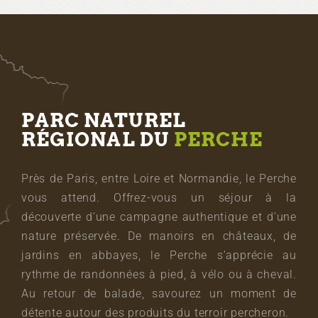
PARC NATUREL
RÉGIONAL DU
PERCHE
Près de Paris, entre Loire et Normandie, le Perche
vous attend. Offrez-vous un séjour à la
découverte d’une campagne authentique et d’une
nature préservée. De manoirs en châteaux, de
jardins en abbayes, le Perche s’apprécie au
rythme de randonnées à pied, à vélo ou à cheval.
Au retour de balade, savourez un moment de
détente autour des produits du terroir percheron.