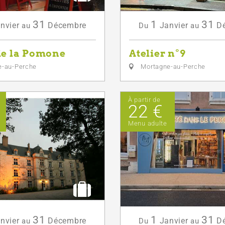
31
1
31
nvier
Décembre
Janvier
D
au
Du
au
ie la Pomone
Atelier n°9
-au-Perche
Mortagne-au-Perche
À partir de
22 €
Menu adulte
31
1
31
nvier
Décembre
Janvier
D
au
Du
au