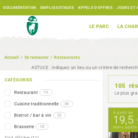
DOCUMENTATION
EMPLOIS/STAGES
APPELS D'OFFRES
JOURS ET 
LE PARC
LA CHAR
Accueil
/
Se restaurer
/
Restaurants
ASTUCE : indiquez un lieu ou un critère de recherche
CATÉGORIES
105
rés
Restaurant
75
Le plus gra
Cuisine traditionnelle
36
À partir de
Bistrot / bar à vin
22
19,5 
Brasserie
18
Menu adulte
Tout afficher (11)