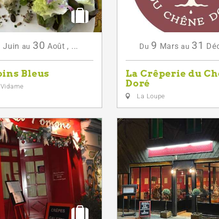
9
30
9
31
Juin
Août
,
...
Mars
Dé
au
Du
au
ins Bleus
La Crêperie du C
Doré
-Vidame
La Loupe