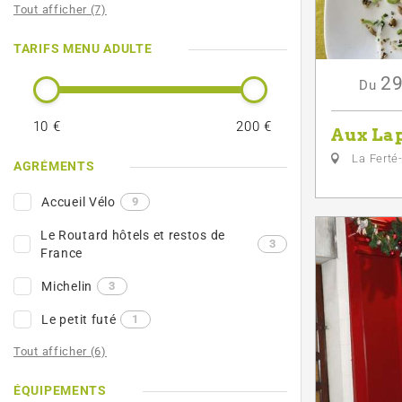
Tout afficher (7)
TARIFS MENU ADULTE
2
Du
10 €
200 €
Aux Lap
La Ferté
AGRÉMENTS
Accueil Vélo
9
Le Routard hôtels et restos de
3
France
Michelin
3
Le petit futé
1
Tout afficher (6)
ÉQUIPEMENTS