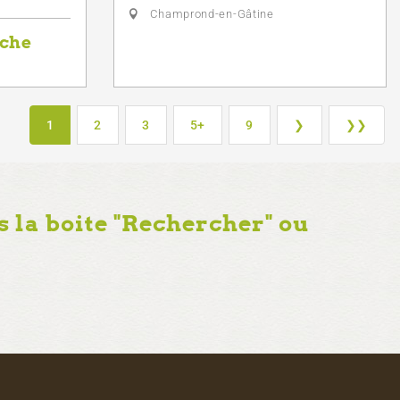
Champrond-en-Gâtine
rche
1
2
3
5+
9
❯
❯❯
 la boite "Rechercher" ou