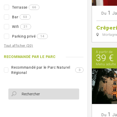
Terrasse
66
1
Ja
Du
Bar
53
Wifi
21
Crêper
Mortagne
Parking privé
14
Tout afficher (20)
À partir de
39 €
RECOMMANDÉ PAR LE PARC
Menu adulte
Recommandé par le Parc Naturel
3
Régional
1
Ja
Du