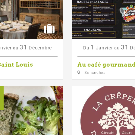
31
1
31
nvier
Décembre
Janvier
D
au
Du
au
Saint Louis
Au café gourman
Senonches