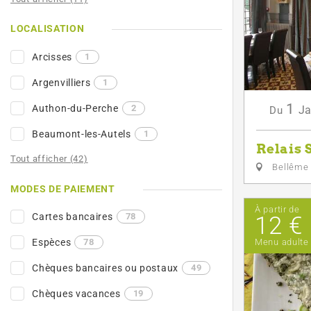
LOCALISATION
Arcisses
1
Argenvilliers
1
1
Authon-du-Perche
2
Ja
Du
Beaumont-les-Autels
1
Relais 
Tout afficher (42)
Bellême
MODES DE PAIEMENT
À partir de
Cartes bancaires
78
12 €
Espèces
78
Menu adulte
Chèques bancaires ou postaux
49
Chèques vacances
19