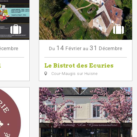
14
31
écembre
Février
Décembre
Du
au
d
Le Bistrot des Ecuries
Cour-Maugis sur Huisne