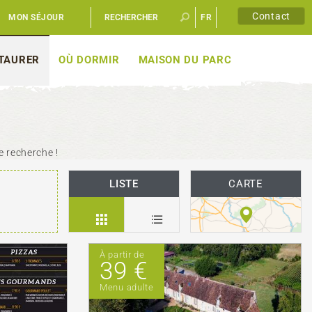
Contact
MON SÉJOUR
FR
EN
STAURER
OÙ DORMIR
MAISON DU PARC
e recherche !
LISTE
CARTE
À partir de
39 €
Menu adulte