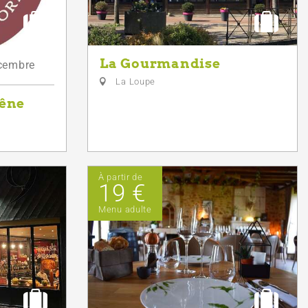
La Gourmandise
cembre
La Loupe
hêne
À partir de
19 €
Menu adulte