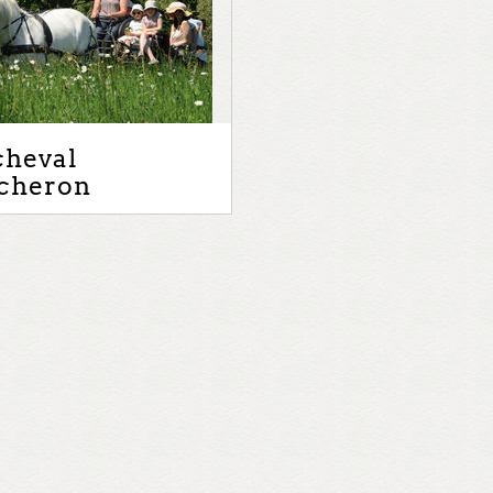
cheval
cheron