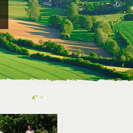
+
-
A
A