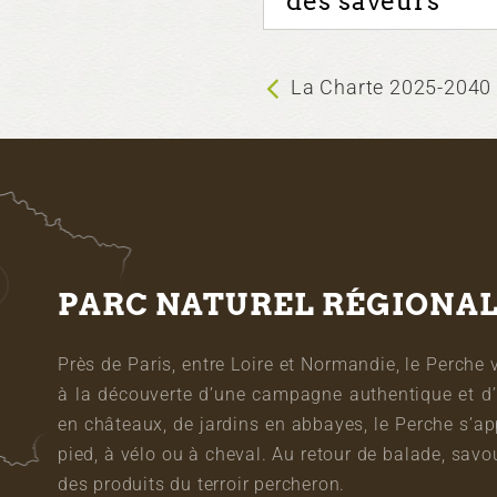
des saveurs
La Charte 2025-2040
PARC NATUREL RÉGIONA
Près de Paris, entre Loire et Normandie, le Perche 
à la découverte d’une campagne authentique et d’
en châteaux, de jardins en abbayes, le Perche s’a
pied, à vélo ou à cheval. Au retour de balade, sa
des produits du terroir percheron.