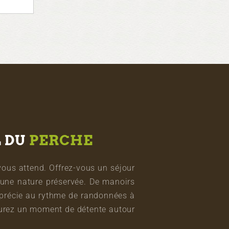
L DU
PERCHE
vous attend. Offrez-vous un séjour
une nature préservée. De manoirs
pprécie au rythme de randonnées à
vourez un moment de détente autour