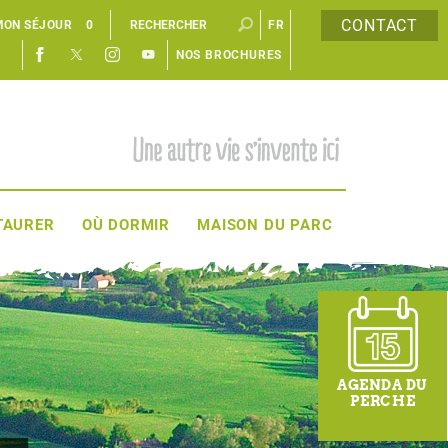
CONTACT
MON SÉJOUR
0
FR
NOS BROCHURES
EN
TAURER
OÙ DORMIR
MAISON DU PARC
AGENDA DU
PERCHE