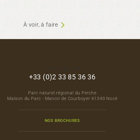
À voir, à faire
footer_right_col
+33 (0)2 33 85 36 36
Parc naturel régional du Perche
Maison du Parc - Manoir de Courboyer 61340 Nocé
NOS BROCHURES