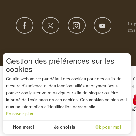
Le 
ima
Gestion des préférences sur les
cookies
Le Syndicat Mixte de gestion du Parc est composé d
Ce site web active par défaut des cookies pour des outils de
mesure d'audience et des fonctionnalités anonymes. Vous
l'Eure-et-Loir et des 91 communes du Parc. L'Etat 
pouvez configurer votre navigateur afin de bloquer ou être
informé de l'existence de ces cookies. Ces cookies ne stockent
aucune information d’identification personnelle.
En savoir plus
Non merci
Je choisis
Ok pour moi
Mesurer notre performance, c’est important !
Pour évaluer si notre site est optimisé et répond à vos attentes, nous mesurons notre audience en utilisant des solutions spécialisées. Toutes les informations collectées par ces cookies sont agrégées et donc anonymisées.
Permet d'analyser les statistiques de consultation de notre site.