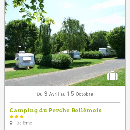
3
15
Avril
Octobre
Du
au
Camping du Perche Bellêmois
Bellême