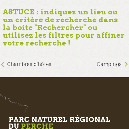
ASTUCE : indiquez un lieu ou
un critère de recherche dans
la boite "Rechercher" ou
utilisez les filtres pour affiner
votre recherche !
Chambres d'hôtes
Campings
PARC NATUREL RÉGIONAL
DU
PERCHE