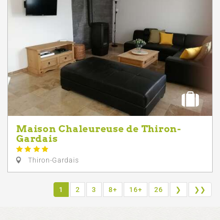
Maison Chaleureuse de Thiron-
Gardais
Thiron-Gardais
1
2
3
8+
16+
26
❯
❯❯