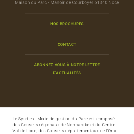
Maison du Parc - Manoir de Courboyer 61340 Nocé
NOS BROCHURES
CONTACT
ABONNEZ-VOUS À NOTRE LETTRE
D'ACTUALITÉS
Le Syndicat Mixte de gestion du Parc est composé
des Conseils régionaux de Normandie et du Centre-
Val de Loire, des Conseils départementaux de l'Orne