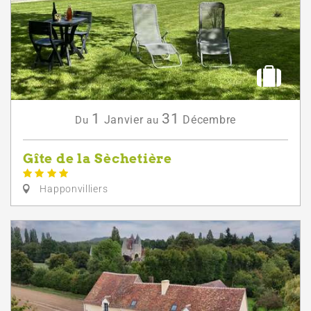
1
31
Janvier
Décembre
Du
au
Gîte de la Sèchetière
Happonvilliers