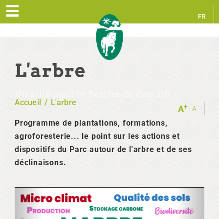
FR
EN
L'arbre
Un allié pour le Perche de demain
Accueil
/
L'arbre
+
-
A
A
Programme de plantations, formations,
agroforesterie... le point sur les actions et
dispositifs du Parc autour de l'arbre et de ses
déclinaisons.