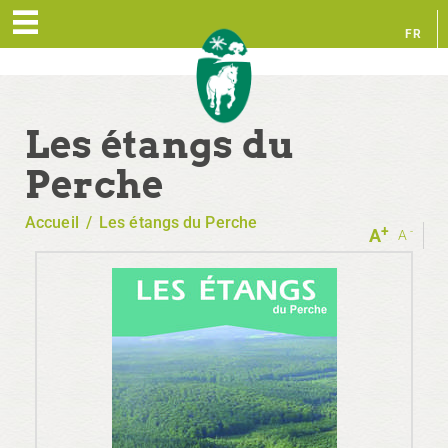
FR
EN
Les étangs du
Perche
Accueil
/
Les étangs du Perche
+
-
A
A