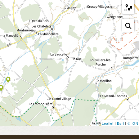
Leaflet
|
Esri
|
© IGN