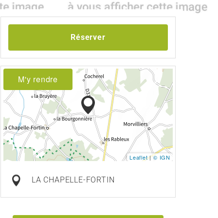
Réserver
M'y rendre
Leaflet
|
© IGN
LA CHAPELLE-FORTIN