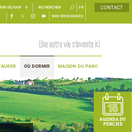
CONTACT
MON SÉJOUR
0
FR
NOS BROCHURES
EN
TAURER
OÙ DORMIR
MAISON DU PARC
AGENDA DU
PERCHE