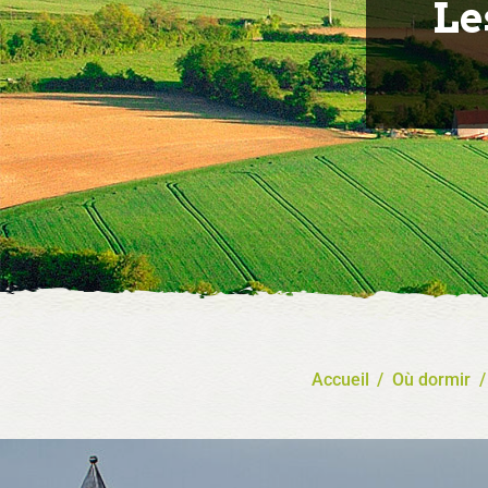
Le
Accueil
/
Où dormir