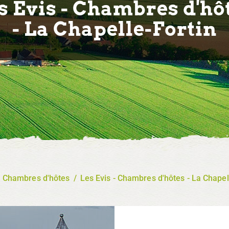
s Evis - Chambres d'hô
- La Chapelle-Fortin
/
Chambres d'hôtes
/
Les Evis - Chambres d'hôtes - La Chapel