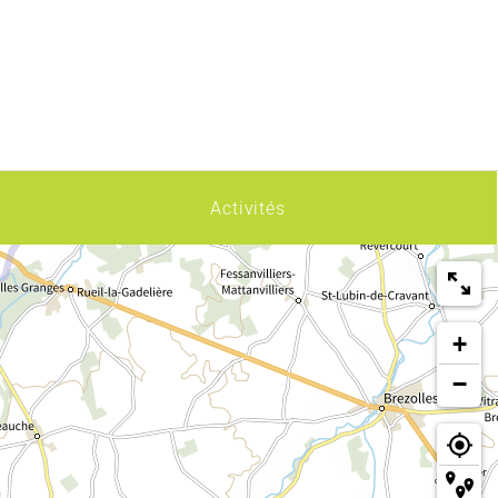
Activités
+
−