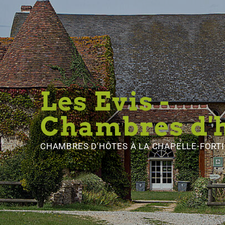
Les Evis -
Chambres d'
CHAMBRES D'HÔTES
À LA CHAPELLE-FORT