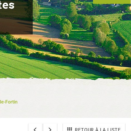
tes
le-Fortin
RETOUR À LA LISTE