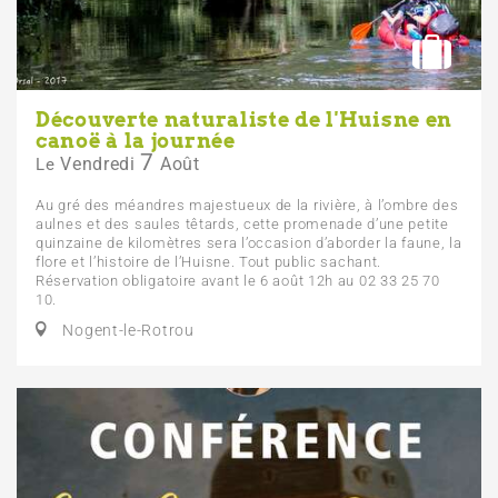
Découverte naturaliste de l'Huisne en
canoë à la journée
7
Vendredi
Août
Le
Au gré des méandres majestueux de la rivière, à l’ombre des
aulnes et des saules têtards, cette promenade d’une petite
quinzaine de kilomètres sera l’occasion d’aborder la faune, la
flore et l’histoire de l’Huisne. Tout public sachant.
Réservation obligatoire avant le 6 août 12h au 02 33 25 70
10.
Nogent-le-Rotrou