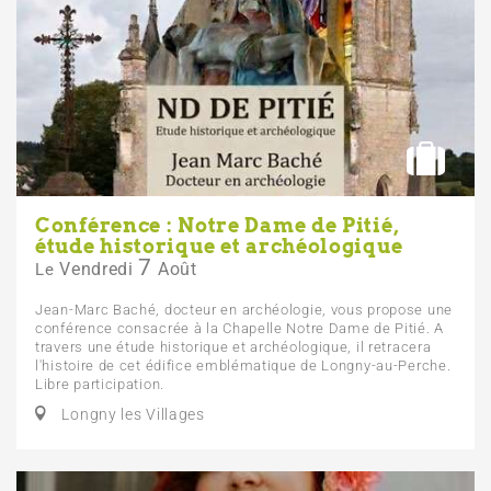
Conférence : Notre Dame de Pitié,
étude historique et archéologique
7
Vendredi
Août
Le
Jean-Marc Baché, docteur en archéologie, vous propose une
conférence consacrée à la Chapelle Notre Dame de Pitié. A
travers une étude historique et archéologique, il retracera
l'histoire de cet édifice emblématique de Longny-au-Perche.
Libre participation.
Longny les Villages