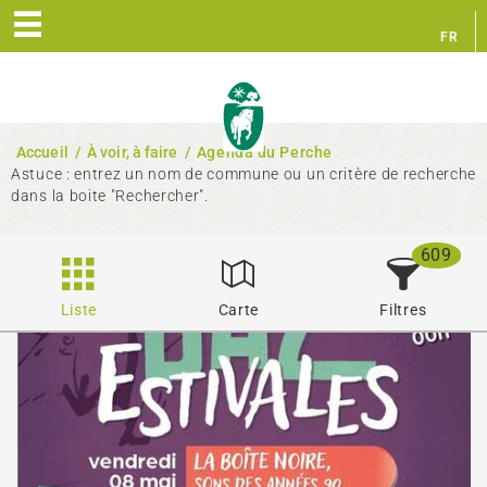
FR
EN
Accueil
/
À voir, à faire
/
Agenda du Perche
Astuce : entrez un nom de commune ou un critère de recherche
dans la boite "Rechercher".
609
Liste
Carte
Filtres