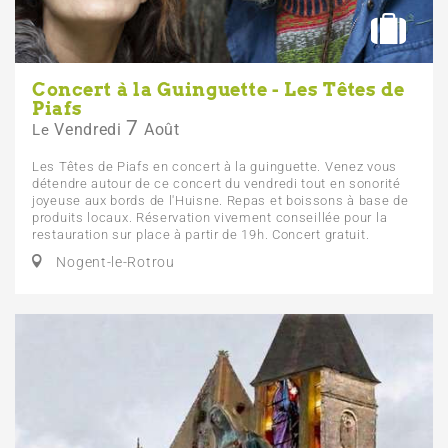
Concert à la Guinguette - Les Têtes de
Piafs
7
Vendredi
Août
Le
Les Têtes de Piafs en concert à la guinguette. Venez vous
détendre autour de ce concert du vendredi tout en sonorité
joyeuse aux bords de l'Huisne. Repas et boissons à base de
produits locaux. Réservation vivement conseillée pour la
restauration sur place à partir de 19h. Concert gratuit.
Nogent-le-Rotrou