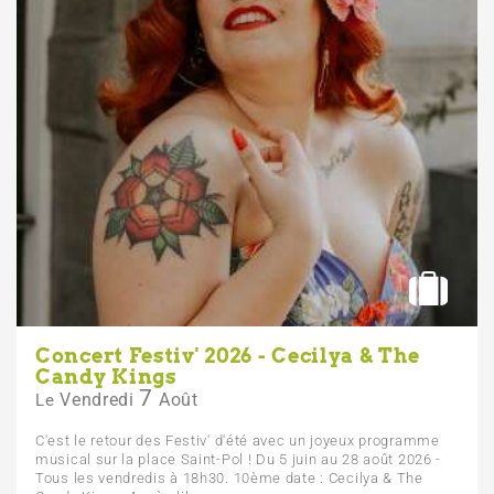
Concert Festiv' 2026 - Cecilya & The
Candy Kings
7
Vendredi
Août
Le
C'est le retour des Festiv' d'été avec un joyeux programme
musical sur la place Saint-Pol ! Du 5 juin au 28 août 2026 -
Tous les vendredis à 18h30. 10ème date : Cecilya & The