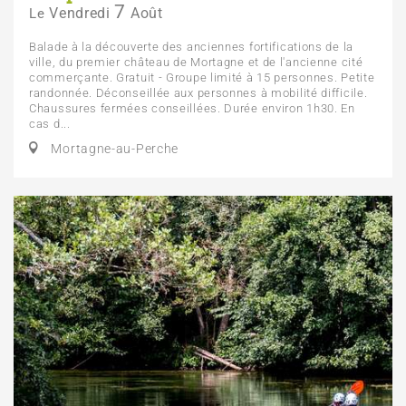
7
Vendredi
Août
Le
Balade à la découverte des anciennes fortifications de la
ville, du premier château de Mortagne et de l'ancienne cité
commerçante. Gratuit - Groupe limité à 15 personnes. Petite
randonnée. Déconseillée aux personnes à mobilité difficile.
Chaussures fermées conseillées. Durée environ 1h30. En
cas d...
Mortagne-au-Perche