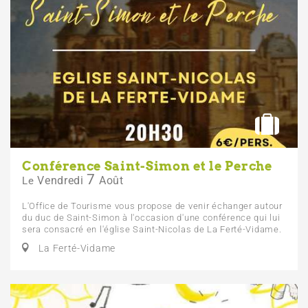
Conférence Saint-Simon et le Perche
7
Vendredi
Août
Le
L'Office de Tourisme vous propose de venir échanger autour
du duc de Saint-Simon à l'occasion d'une conférence qui lui
sera consacré en l'église Saint-Nicolas de La Ferté-Vidame.
La Ferté-Vidame