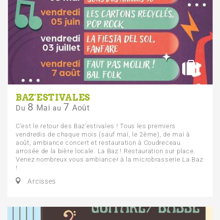
BAZ'ESTIVALES
8
7
Mai
Août
Du
au
C'est le retour des Baz'estivales ! Tous les premiers
vendredis de chaque mois (sauf mai, le 2ème), de mai à
août, ambiance concert et restauration à Coudreceau
arrosée de la bière locale. La Baz ! Restauration sur place.
Venez nombreux vous ambiancer à la microbrasserie La Baz
!
Arcisses