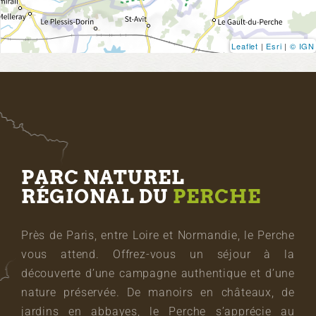
Leaflet
|
Esri
|
© IGN
PARC NATUREL
RÉGIONAL DU
PERCHE
Près de Paris, entre Loire et Normandie, le Perche
vous attend. Offrez-vous un séjour à la
découverte d’une campagne authentique et d’une
nature préservée. De manoirs en châteaux, de
jardins en abbayes, le Perche s’apprécie au