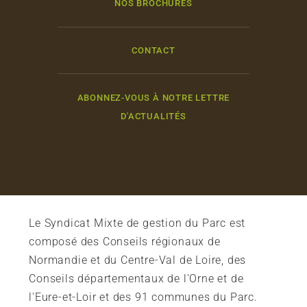
NOS BROCHURES
CONTACT
ABONNEZ-VOUS À NOTRE LETTRE
D'ACTUALITÉS
Le Syndicat Mixte de gestion du Parc est
composé des Conseils régionaux de
Normandie et du Centre-Val de Loire, des
Conseils départementaux de l'Orne et de
l'Eure-et-Loir et des 91 communes du Parc.