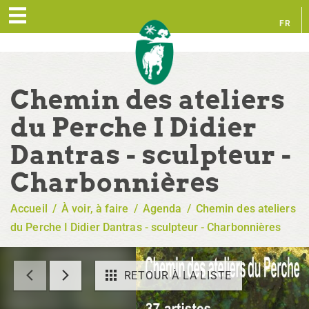
FR
EN
Chemin des ateliers
du Perche I Didier
Dantras - sculpteur -
Charbonnières
Accueil
/
À voir, à faire
/
Agenda
/
Chemin des ateliers
du Perche I Didier Dantras - sculpteur - Charbonnières
RETOUR À LA LISTE