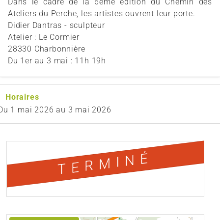
Dans le cadre de la 6ème édition du Chemin des
Ateliers du Perche, les artistes ouvrent leur porte.
Didier Dantras - sculpteur
Atelier : Le Cormier
28330 Charbonnière
Du 1er au 3 mai : 11h 19h
Horaires
Du
1 mai 2026
au
3 mai 2026
TERMINÉ