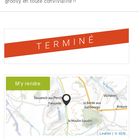
groovy en toute convivialité !!
TERMINÉ
M'y rendre
Leaflet
|
© IGN