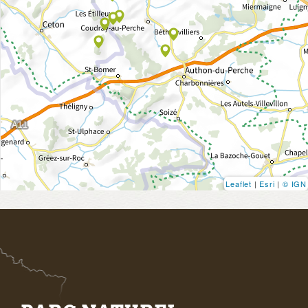
Leaflet
|
Esri
|
© IGN