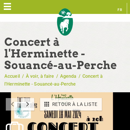
FR
EN
Concert à
l'Herminette -
Souancé-au-Perche
Accueil
/
À voir, à faire
/
Agenda
/
Concert à
l'Herminette - Souancé-au-Perche
RETOUR À LA LISTE