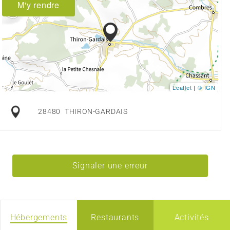
M'y rendre
Leaflet
|
© IGN
28480
THIRON-GARDAIS
Signaler une erreur
Hébergements
Restaurants
Activités