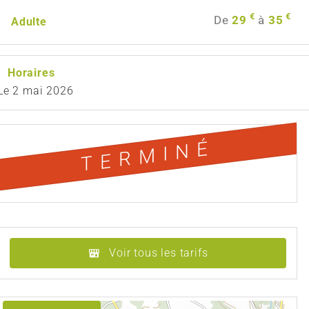
€
€
De
29
à
35
Adulte
Horaires
Le
2 mai 2026
TERMINÉ
Voir tous les tarifs