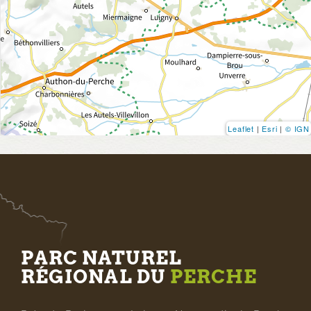
Leaflet
|
Esri
|
© IGN
PARC NATUREL
RÉGIONAL DU
PERCHE