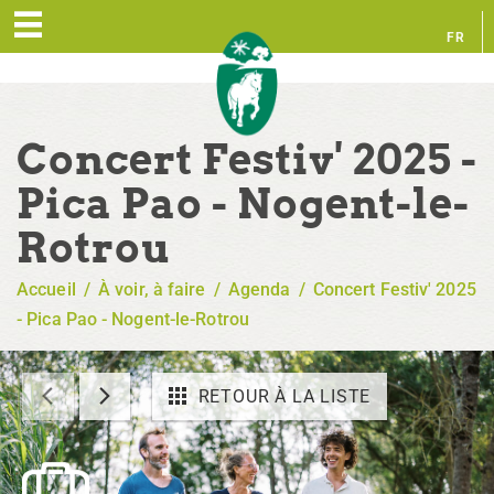
FR
EN
Concert Festiv' 2025 -
Pica Pao - Nogent-le-
Rotrou
Accueil
/
À voir, à faire
/
Agenda
/
Concert Festiv' 2025
- Pica Pao - Nogent-le-Rotrou
RETOUR À LA LISTE