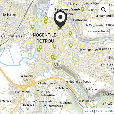
Leaflet
|
Esri
|
© IGN