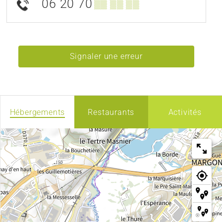
06 20 70
▒▒ ▒▒ ▒▒
Signaler une erreur
Hébergements
Restaurants
Activités