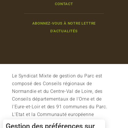
CONTACT
ABONNEZ-VOUS À NOTRE LETTRE
D'ACTUALITÉS
Le Syndicat Mixte de gestion du Parc est
composé des Conseils régionaux de
Normandie et du Centre-Val de Loire, des
Conseils départementaux de l'Orne et de
l'Eure-et-Loir et des 91 communes du Parc.
L'Etat et la Communauté européenne
soutiennent également l'action du Parc.
Gestion des préférences sur