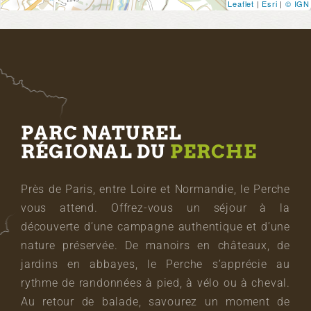
Leaflet
|
Esri
|
© IGN
PARC NATUREL
RÉGIONAL DU
PERCHE
Près de Paris, entre Loire et Normandie, le Perche
vous attend. Offrez-vous un séjour à la
découverte d’une campagne authentique et d’une
nature préservée. De manoirs en châteaux, de
jardins en abbayes, le Perche s’apprécie au
rythme de randonnées à pied, à vélo ou à cheval.
Au retour de balade, savourez un moment de