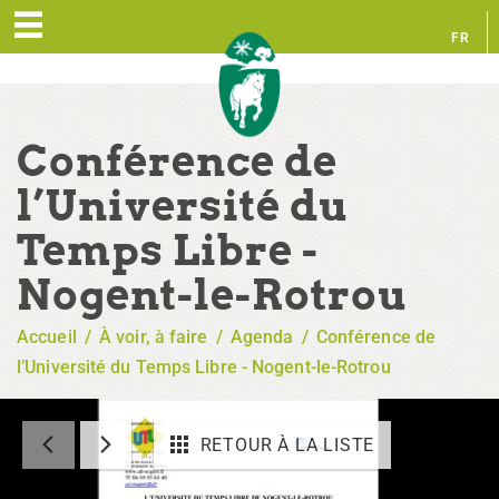
FR
EN
Conférence de
l’Université du
Temps Libre -
Nogent-le-Rotrou
Accueil
/
À voir, à faire
/
Agenda
/
Conférence de
l’Université du Temps Libre - Nogent-le-Rotrou
RETOUR À LA LISTE