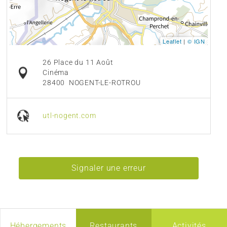
Leaflet
|
© IGN
26 Place du 11 Août
Cinéma
28400
NOGENT-LE-ROTROU
utl-nogent.com
Signaler une erreur
Hébergements
Restaurants
Activités