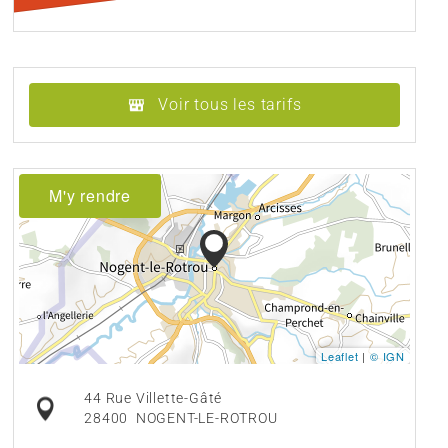
Voir tous les tarifs
M'y rendre
Leaflet
|
© IGN
44 Rue Villette-Gâté
28400
NOGENT-LE-ROTROU