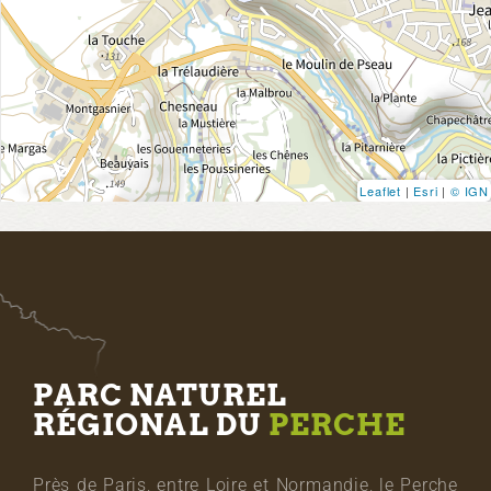
Leaflet
|
Esri
|
© IGN
PARC NATUREL
RÉGIONAL DU
PERCHE
Près de Paris, entre Loire et Normandie, le Perche