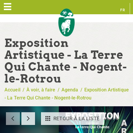
FR
EN
Exposition
Artistique - La Terre
Qui Chante - Nogent-
le-Rotrou
Accueil
/
À voir, à faire
/
Agenda
/
Exposition Artistique
- La Terre Qui Chante - Nogent-le-Rotrou
RETOUR À LA LISTE