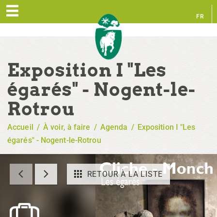
FR
EN
Exposition I "Les
égarés" - Nogent-le-
Rotrou
Accueil
/
À voir, à faire
/
Agenda
/
Exposition I "Les
égarés" - Nogent-le-Rotrou
RETOUR À LA LISTE