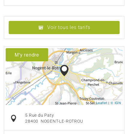
Voir tous les tarifs
M'y rendre
Leaflet
|
© IGN
5 Rue du Paty
28400
NOGENT-LE-ROTROU