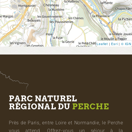
Leaflet
|
Esri
|
© IGN
PARC NATUREL
RÉGIONAL DU
PERCHE
Près de Paris, entre Loire et Normandie, le Perche
vous attend. Offrez-vous un séjour à la