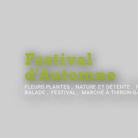
Festival
d'Automne
FLEURS PLANTES , NATURE ET DÉTENTE ,
BALADE , FESTIVAL , MARCHÉ
À THIRON-G