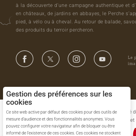
à la découverte d’une campagne authentique et d’
en châteaux, de jardins en abbayes, le Perche s’a
pied, à vélo ou à cheval. Au retour de balade, sa
des produits du terroir percheron.
Le 
ima
Gestion des préférences sur les
cookies
Le Syndicat Mixte de gestion du Parc est composé d
Ce site web active par défaut des cookies pour des outils de
mesure d'audience et des fonctionnalités anonymes. Vous
l'Eure-et-Loir et des 91 communes du Parc. L'Etat 
pouvez configurer votre navigateur afin de bloquer ou être
informé de l'existence de ces cookies. Ces cookies ne stockent