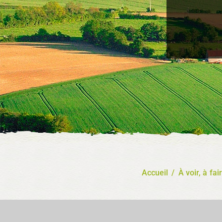
Accueil
/
À voir, à fai