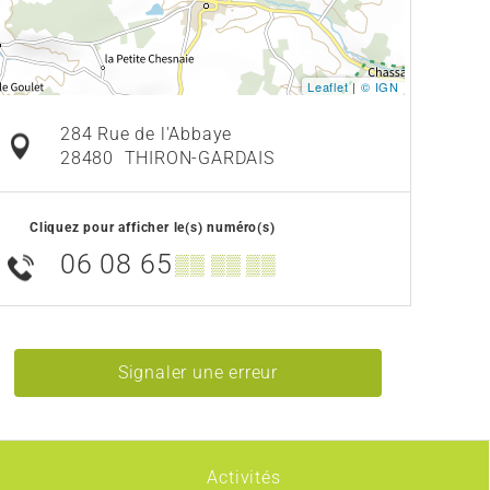
Leaflet
|
© IGN
284 Rue de l'Abbaye
28480
THIRON-GARDAIS
Cliquez pour afficher le(s) numéro(s)
06 08 65
▒▒ ▒▒ ▒▒
Signaler une erreur
Activités