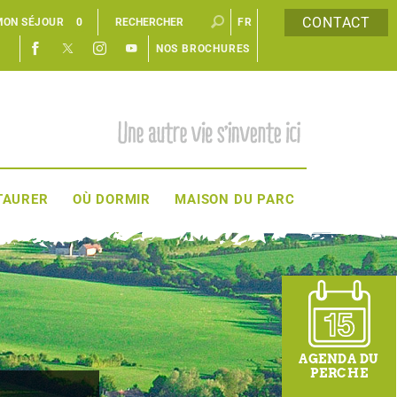
CONTACT
MON SÉJOUR
0
FR
NOS BROCHURES
EN
TAURER
OÙ DORMIR
MAISON DU PARC
AGENDA DU
PERCHE