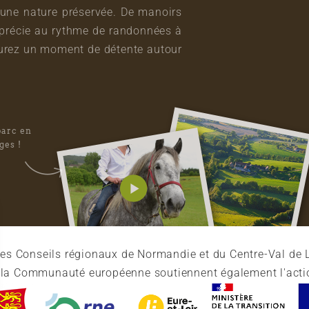
une nature préservée. De manoirs
pprécie au rythme de randonnées à
vourez un moment de détente autour
parc en
ges !
es Conseils régionaux de Normandie et du Centre-Val de L
et la Communauté européenne soutiennent également l'acti