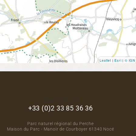
Leaflet
|
Esri
|
© IGN
footer_right_col
+33 (0)2 33 85 36 36
Parc naturel régional du Perche
Maison du Parc - Manoir de Courboyer 61340 Nocé