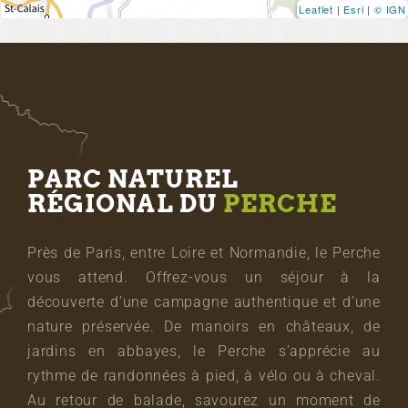
Leaflet
|
Esri
|
© IGN
PARC NATUREL
RÉGIONAL DU
PERCHE
Près de Paris, entre Loire et Normandie, le Perche
vous attend. Offrez-vous un séjour à la
découverte d’une campagne authentique et d’une
nature préservée. De manoirs en châteaux, de
jardins en abbayes, le Perche s’apprécie au
rythme de randonnées à pied, à vélo ou à cheval.
Au retour de balade, savourez un moment de