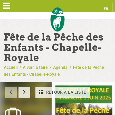
FR
EN
Fête de la Pêche des
Enfants - Chapelle-
Royale
Accueil
/
À voir, à faire
/
Agenda
/
Fête de la Pêche
des Enfants - Chapelle-Royale
RETOUR À LA LISTE