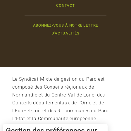
CONTACT
ABONNEZ-VOUS À NOTRE LETTRE
D'ACTUALITÉS
Le Syndicat Mixte de gestion du Parc est
composé des Conseils régionaux de
Normandie et du Centre-Val de Loire, des
Conseils départementaux de l'Orne et de
l'Eure-et-Loir et des 91 communes du Parc.
L'Etat et la Communauté européenne
soutiennent également l'action du Parc.
Gestion des préférences sur