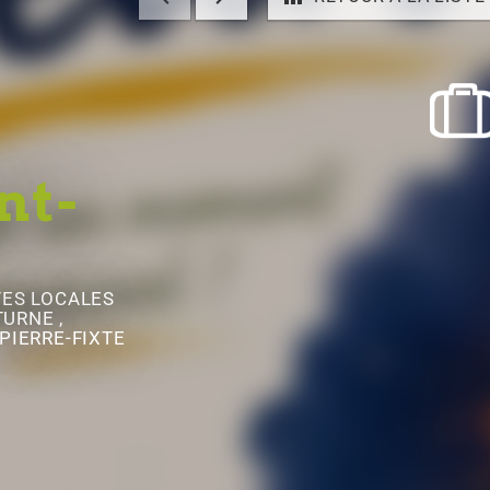
nt-
TES LOCALES
TURNE ,
PIERRE-FIXTE