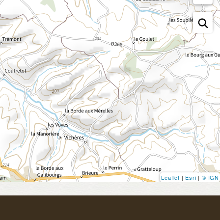
Leaflet
|
Esri
|
© IGN