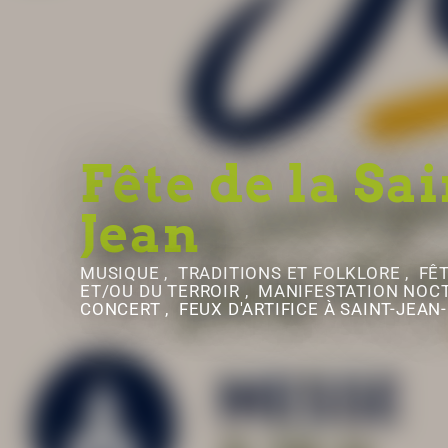
Fête de la Sai
Jean
MUSIQUE , TRADITIONS ET FOLKLORE , FÊ
ET/OU DU TERROIR , MANIFESTATION NOC
CONCERT , FEUX D'ARTIFICE
À SAINT-JEAN-