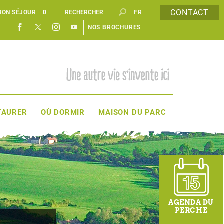
CONTACT
MON SÉJOUR
0
FR
NOS BROCHURES
EN
TAURER
OÙ DORMIR
MAISON DU PARC
AGENDA DU
PERCHE