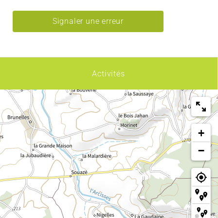
Signaler une erreur
Activités
+
−