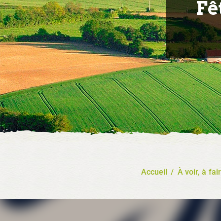
Fê
Accueil
/
À voir, à fai