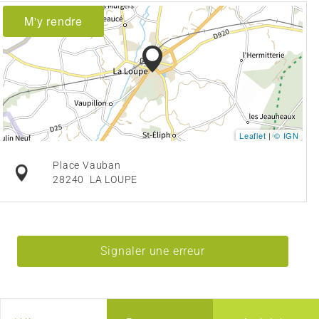
M'y rendre
Leaflet
|
© IGN
Place Vauban
28240
LA LOUPE
Signaler une erreur