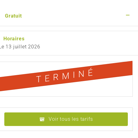
—
Gratuit
Horaires
Le
13 juillet 2026
TERMINÉ
Voir tous les tarifs