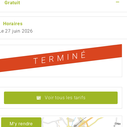
—
Gratuit
Horaires
Le
27 juin 2026
TERMINÉ
Voir tous les tarifs
M'y rendre