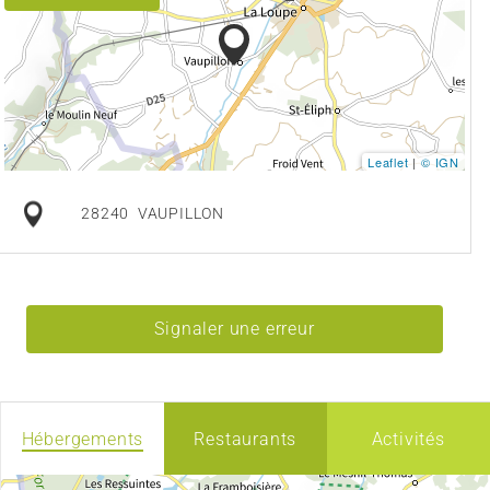
Leaflet
|
© IGN
28240
VAUPILLON
Signaler une erreur
Hébergements
Restaurants
Activités