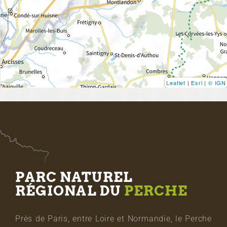
Leaflet
|
Esri
|
© IGN
PARC NATUREL
RÉGIONAL DU
PERCHE
Près de Paris, entre Loire et Normandie, le Perche