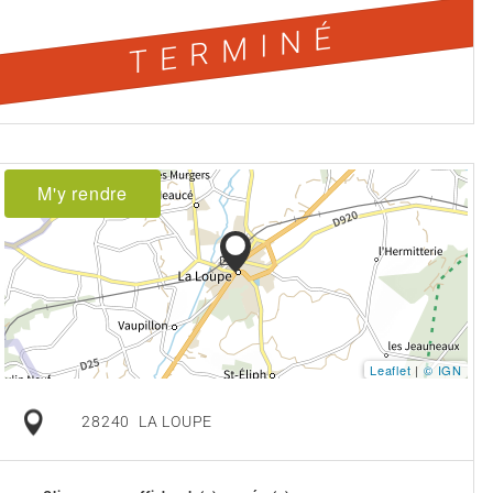
TERMINÉ
M'y rendre
Leaflet
|
© IGN
28240
LA LOUPE