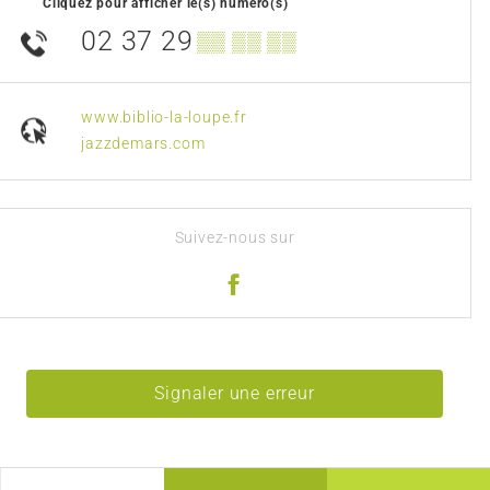
Cliquez pour afficher le(s) numéro(s)
02 37 29
▒▒ ▒▒ ▒▒
www.biblio-la-loupe.fr
jazzdemars.com
Suivez-nous sur
Signaler une erreur