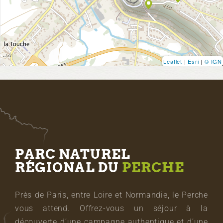
Leaflet
|
Esri
|
© IGN
PARC NATUREL
RÉGIONAL DU
PERCHE
Près de Paris, entre Loire et Normandie, le Perche
vous attend. Offrez-vous un séjour à la
découverte d’une campagne authentique et d’une