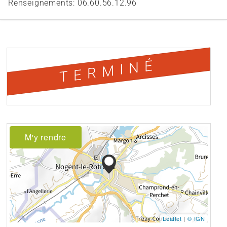
Renseignements: 06.60.56.12.96
TERMINÉ
M'y rendre
Leaflet
|
© IGN