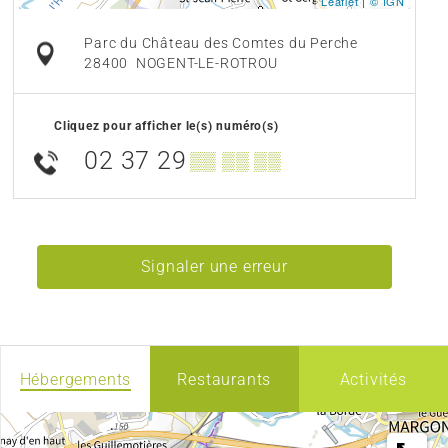
Leaflet
|
© IGN
Parc du Château des Comtes du Perche
28400
NOGENT-LE-ROTROU
Cliquez pour afficher le(s) numéro(s)
02 37 29
▒▒ ▒▒ ▒▒
Signaler une erreur
Hébergements
Restaurants
Activités