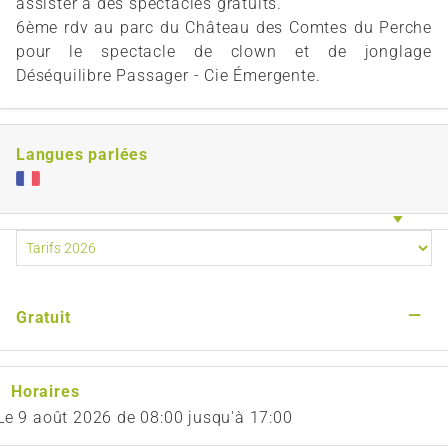
assister à des spectacles gratuits.
6ème rdv au parc du Château des Comtes du Perche
pour le spectacle de clown et de jonglage
Déséquilibre Passager - Cie Émergente.
Langues parlées
—
Gratuit
Horaires
Le
9 août 2026
de 08:00 jusqu'à 17:00