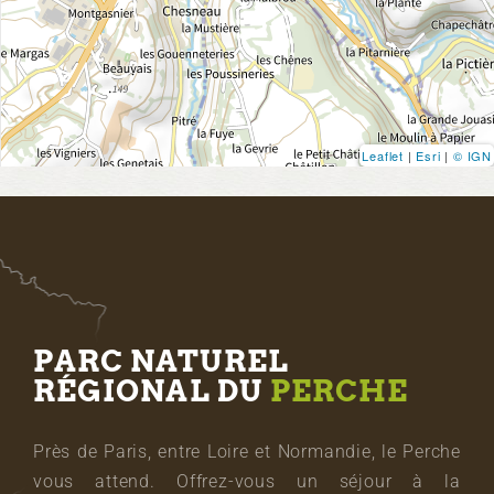
Leaflet
|
Esri
|
© IGN
PARC NATUREL
RÉGIONAL DU
PERCHE
Près de Paris, entre Loire et Normandie, le Perche
vous attend. Offrez-vous un séjour à la