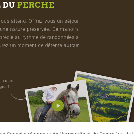
L DU
PERCHE
vous attend. Offrez-vous un séjour
une nature préservée. De manoirs
pprécie au rythme de randonnées à
vourez un moment de détente autour
parc en
ges !