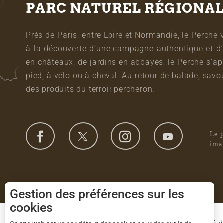
PARC NATUREL RÉGIONA
Près de Paris, entre Loire et Normandie, le Perche 
à la découverte d’une campagne authentique et d’
en châteaux, de jardins en abbayes, le Perche s’a
pied, à vélo ou à cheval. Au retour de balade, sa
des produits du terroir percheron.
Le 
ima
Gestion des préférences sur les
cookies