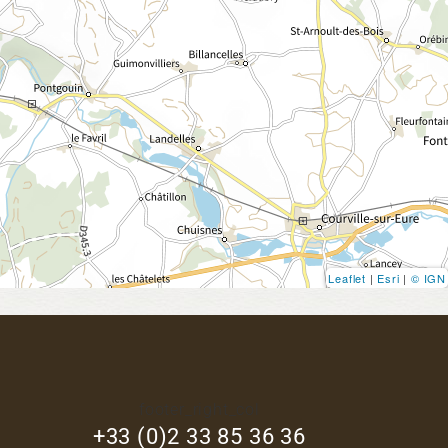
Leaflet
|
Esri
|
© IGN
footer_right_col
+33 (0)2 33 85 36 36