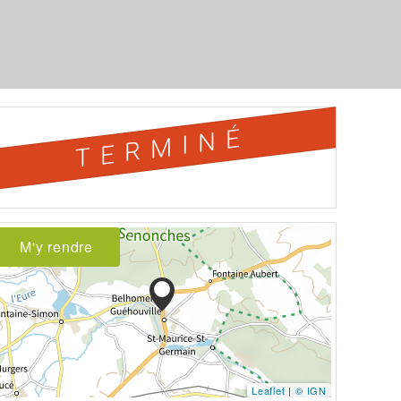
TERMINÉ
M'y rendre
Leaflet
|
© IGN