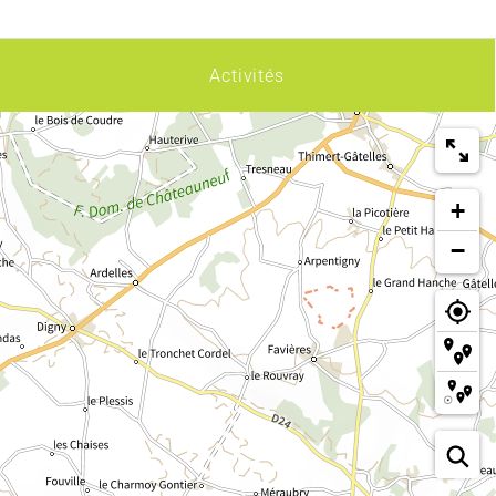
Activités
+
−