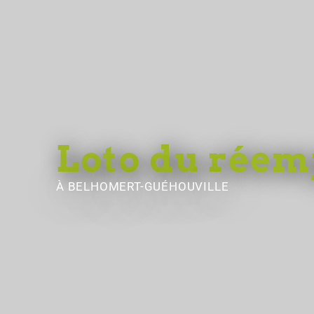
Loto du réem
À BELHOMERT-GUÉHOUVILLE