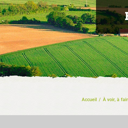
Accueil
/
À voir, à fai