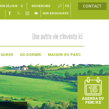
CONTACT
MON SÉJOUR
0
FR
NOS BROCHURES
EN
TAURER
OÙ DORMIR
MAISON DU PARC
AGENDA DU
PERCHE