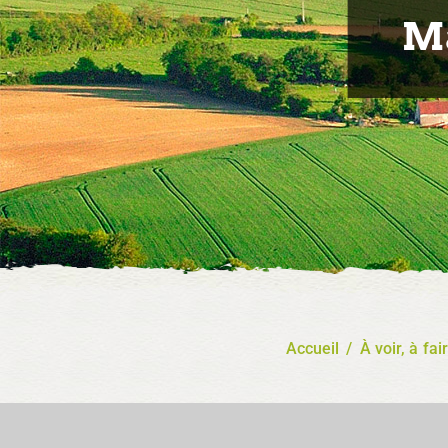
Ma
Accueil
/
À voir, à fai