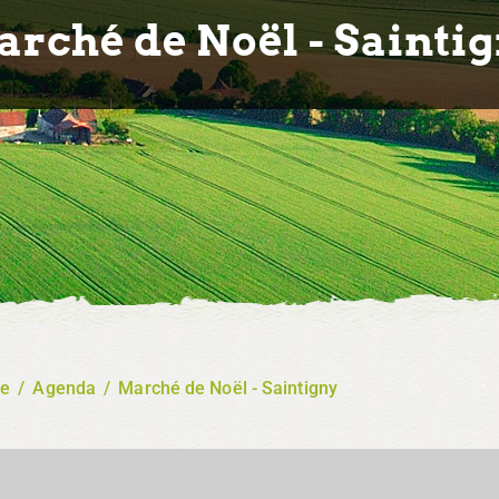
rché de Noël - Sainti
re
/
Agenda
/
Marché de Noël - Saintigny