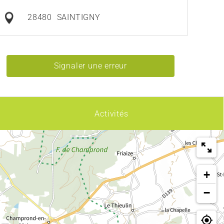
28480
SAINTIGNY
Signaler une erreur
Activités
+
−