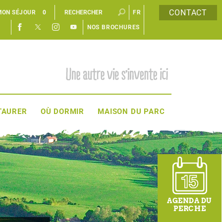
CONTACT
MON SÉJOUR
0
FR
NOS BROCHURES
EN
TAURER
OÙ DORMIR
MAISON DU PARC
AGENDA DU
PERCHE