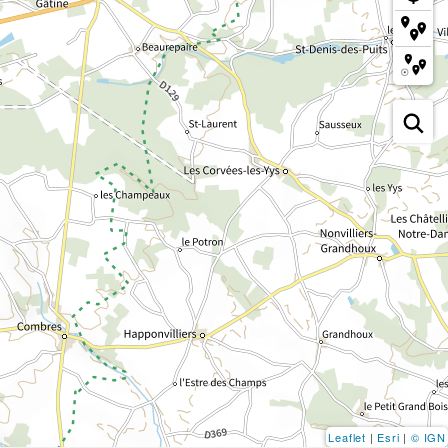
Leaflet
|
Esri
|
© IGN