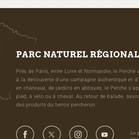
PARC NATUREL RÉGIONA
Près de Paris, entre Loire et Normandie, le Perche 
à la découverte d’une campagne authentique et d’
en châteaux, de jardins en abbayes, le Perche s’a
pied, à vélo ou à cheval. Au retour de balade, sa
des produits du terroir percheron.
Le 