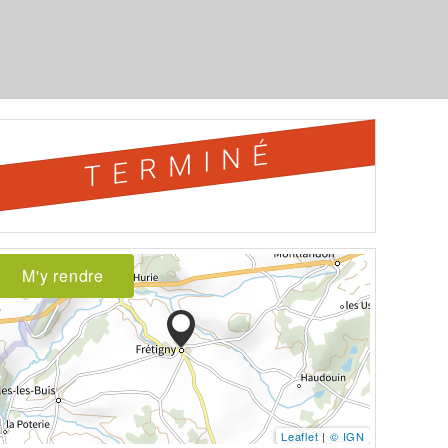
TERMINÉ
M'y rendre
Leaflet
|
© IGN