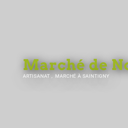
Marché de N
ARTISANAT , MARCHÉ
À SAINTIGNY