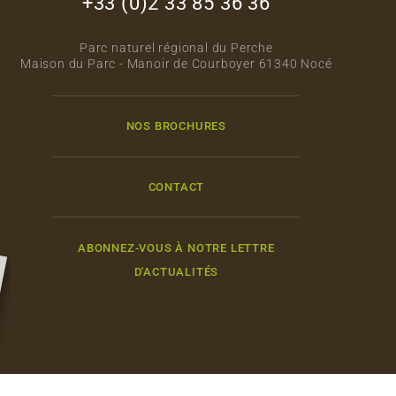
+33 (0)2 33 85 36 36
Parc naturel régional du Perche
Maison du Parc - Manoir de Courboyer 61340 Nocé
NOS BROCHURES
CONTACT
ABONNEZ-VOUS À NOTRE LETTRE
D'ACTUALITÉS