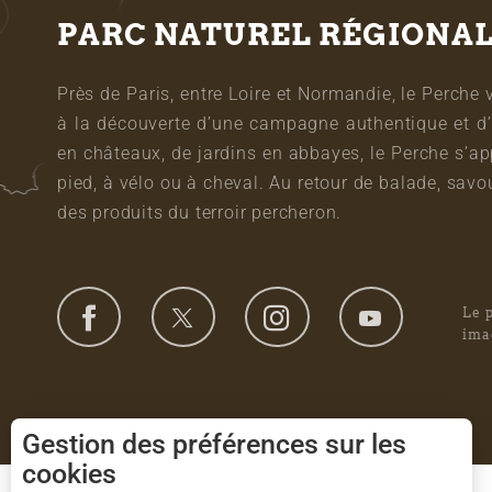
PARC NATUREL RÉGIONA
Près de Paris, entre Loire et Normandie, le Perche 
à la découverte d’une campagne authentique et d’
en châteaux, de jardins en abbayes, le Perche s’a
pied, à vélo ou à cheval. Au retour de balade, sa
des produits du terroir percheron.
Le 
ima
Gestion des préférences sur les
cookies