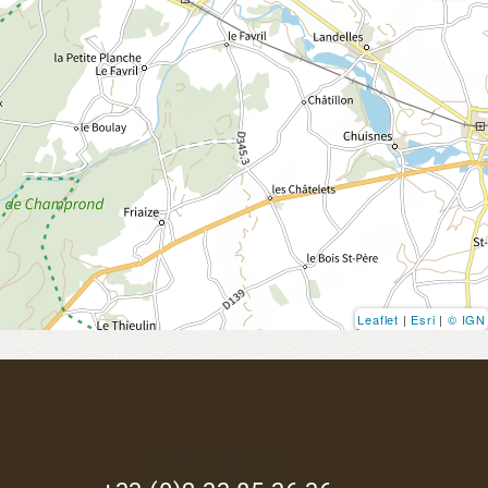
Leaflet
|
Esri
|
© IGN
footer_right_col