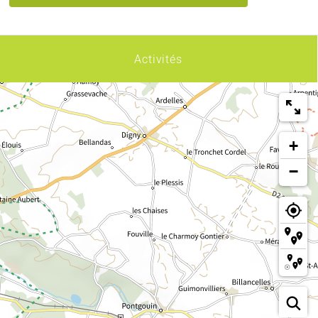
Activités
+
−