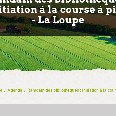
itiation à la course à p
- La Loupe
re
/
Agenda
/
Ramdam des bibliothèques : Initiation à la cou