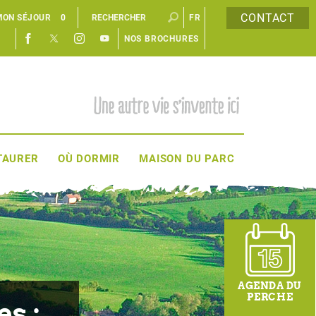
CONTACT
MON SÉJOUR
0
FR
NOS BROCHURES
EN
TAURER
OÙ DORMIR
MAISON DU PARC
AGENDA DU
PERCHE
s :