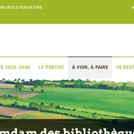
 HEURES D'OUVERTURE
E 2025-2040
LE PERCHE
À VOIR, À FAIRE
SE RES
mdam des bibliothèque