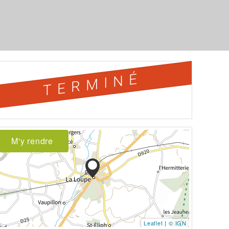
TERMINÉ
M'y rendre
Leaflet
|
© IGN