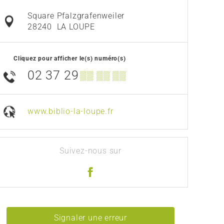
Square Pfalzgrafenweiler
28240
LA LOUPE
Cliquez pour afficher le(s) numéro(s)
02 37 29
▒▒ ▒▒ ▒▒
www.biblio-la-loupe.fr
Suivez-nous sur
Signaler une erreur