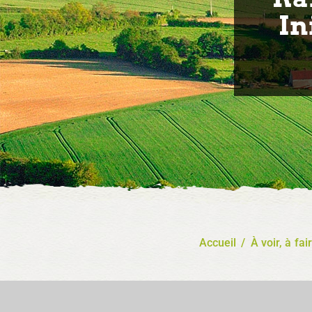
In
Accueil
/
À voir, à fai