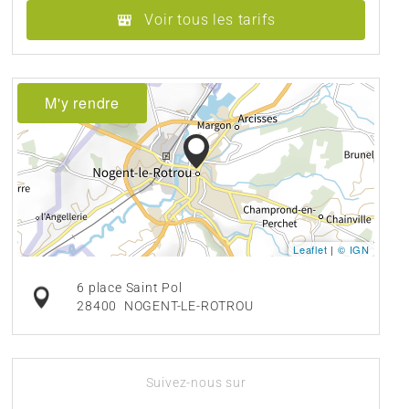
Voir tous les tarifs
M'y rendre
Leaflet
|
© IGN
6 place Saint Pol
28400
NOGENT-LE-ROTROU
Suivez-nous sur