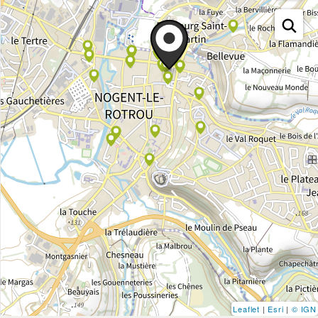
Leaflet
|
Esri
|
© IGN