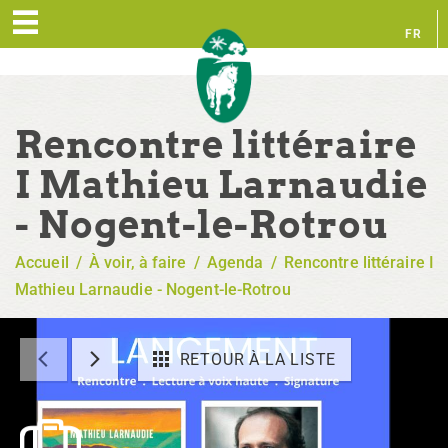
FR
EN
Rencontre littéraire
I Mathieu Larnaudie
- Nogent-le-Rotrou
Accueil
/
À voir, à faire
/
Agenda
/
Rencontre littéraire I
Mathieu Larnaudie - Nogent-le-Rotrou
RETOUR À LA LISTE