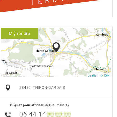
M'y rendre
Leaflet
|
© IGN
28480
THIRON-GARDAIS
Cliquez pour afficher le(s) numéro(s)
06 44 14
▒▒ ▒▒ ▒▒