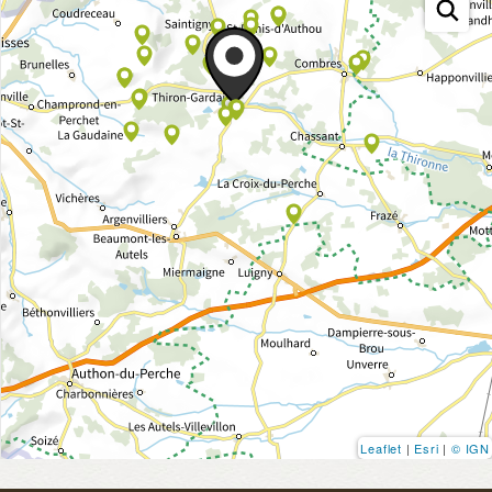
Leaflet
|
Esri
|
© IGN