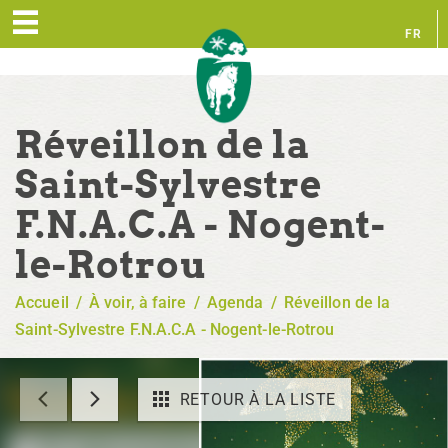
FR
EN
Réveillon de la
Saint-Sylvestre
F.N.A.C.A - Nogent-
le-Rotrou
Accueil
/
À voir, à faire
/
Agenda
/
Réveillon de la
Saint-Sylvestre F.N.A.C.A - Nogent-le-Rotrou
RETOUR À LA LISTE