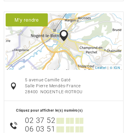
M'y rendre
Leaflet
|
© IGN
5 avenue Camille Gaté
Salle Pierre Mendès-France
28400
NOGENT-LE-ROTROU
Cliquez pour afficher le(s) numéro(s)
02 37 52
▒▒ ▒▒ ▒▒
06 03 51
▒▒ ▒▒ ▒▒