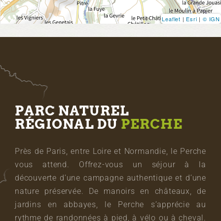
Leaflet
|
Esri
|
© IGN
PARC NATUREL
RÉGIONAL DU
PERCHE
Près de Paris, entre Loire et Normandie, le Perche
vous attend. Offrez-vous un séjour à la
découverte d’une campagne authentique et d’une
nature préservée. De manoirs en châteaux, de
jardins en abbayes, le Perche s’apprécie au
rythme de randonnées à pied, à vélo ou à cheval.