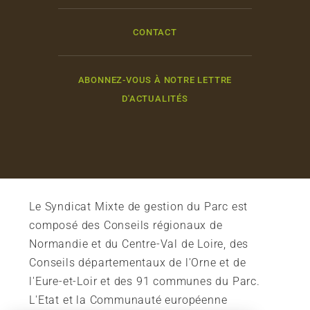
CONTACT
ABONNEZ-VOUS À NOTRE LETTRE
D'ACTUALITÉS
Le Syndicat Mixte de gestion du Parc est
composé des Conseils régionaux de
Normandie et du Centre-Val de Loire, des
Conseils départementaux de l'Orne et de
l'Eure-et-Loir et des 91 communes du Parc.
L'Etat et la Communauté européenne