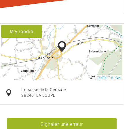
M'y rendre
Leaflet
|
© IGN
Impasse de la Cerisaie
28240
LA LOUPE
Signaler une erreur