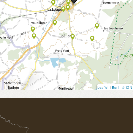
Leaflet
|
Esri
|
© IGN