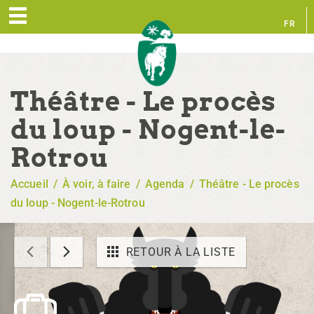
FR
EN
Théâtre - Le procès
du loup - Nogent-le-
Rotrou
Accueil
/
À voir, à faire
/
Agenda
/
Théâtre - Le procès
du loup - Nogent-le-Rotrou
RETOUR À LA LISTE