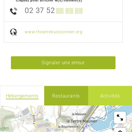
Cliquez pour afficher le(s) numéro(s)
02 37 52
▒▒ ▒▒ ▒▒
www.theatrebuissonnier.org
Signaler une erreur
Hébergements
Restaurants
Activités