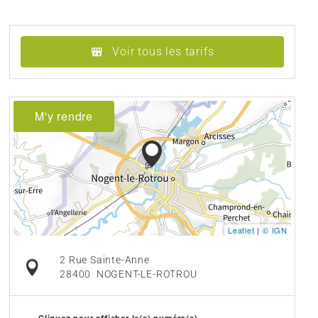
Voir tous les tarifs
M'y rendre
Leaflet
|
© IGN
2 Rue Sainte-Anne
28400
NOGENT-LE-ROTROU