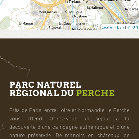
Leaflet
|
Esri
|
© IGN
PARC NATUREL
RÉGIONAL DU
PERCHE
Près de Paris, entre Loire et Normandie, le Perche
vous attend. Offrez-vous un séjour à la
découverte d’une campagne authentique et d’une
nature préservée. De manoirs en châteaux, de