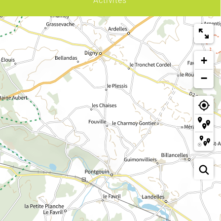
Activités
+
−