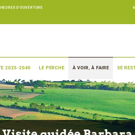
 HEURES D'OUVERTURE
E 2025-2040
LE PERCHE
À VOIR, À FAIRE
SE RES
Visite guidée Barbara