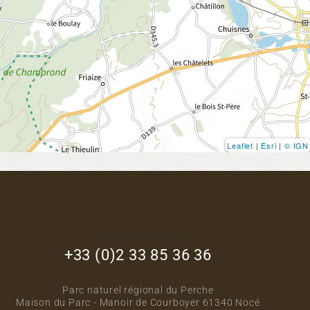
Leaflet
|
Esri
|
© IGN
footer_right_col
+33 (0)2 33 85 36 36
Parc naturel régional du Perche
Maison du Parc - Manoir de Courboyer 61340 Nocé