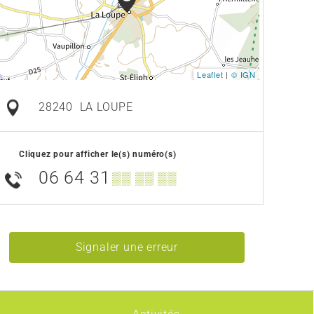
Leaflet
|
© IGN
28240
LA LOUPE
Cliquez pour afficher le(s) numéro(s)
06 64 31
▒▒ ▒▒ ▒▒
Signaler une erreur