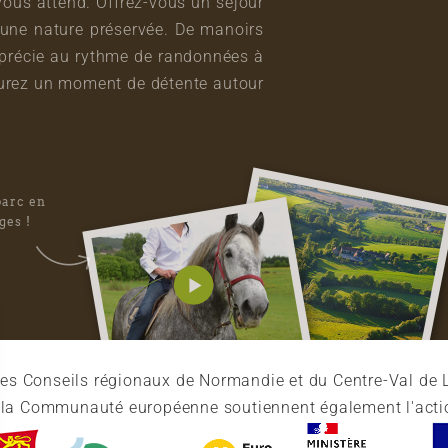
vous attend. Offrez-vous un séjour
une nature préservée. De manoirs
pprécie au rythme de randonnées à
vourez un moment de détente autour
parc en
ges !
es Conseils régionaux de Normandie et du Centre-Val de L
et la Communauté européenne soutiennent également l'acti