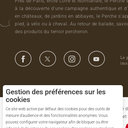
Près de Paris, entre Loire et Normandie, le Perche 
à la découverte d’une campagne authentique et d’
en châteaux, de jardins en abbayes, le Perche s’a
pied, à vélo ou à cheval. Au retour de balade, sa
des produits du terroir percheron.
Le 
ima
Gestion des préférences sur les
cookies
Le Syndicat Mixte de gestion du Parc est composé d
Ce site web active par défaut des cookies pour des outils de
mesure d'audience et des fonctionnalités anonymes. Vous
l'Eure-et-Loir et des 91 communes du Parc. L'Etat 
pouvez configurer votre navigateur afin de bloquer ou être