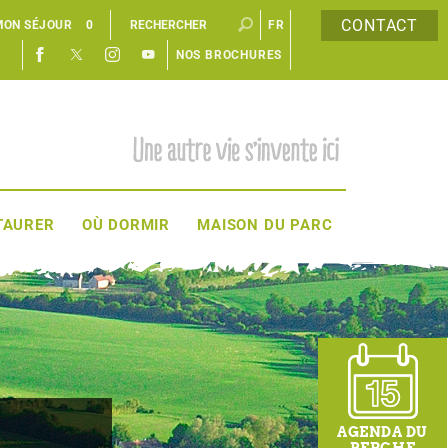
CONTACT
MON SÉJOUR
0
FR
NOS BROCHURES
EN
TAURER
OÙ DORMIR
MAISON DU PARC
AGENDA DU
PERCHE