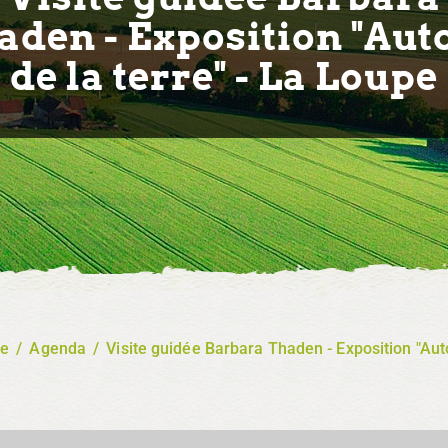
aden - Exposition "Aut
de la terre" - La Loupe
re
/
Agenda
/
Visite guidée Barbara Thaden - Exposition "Auto