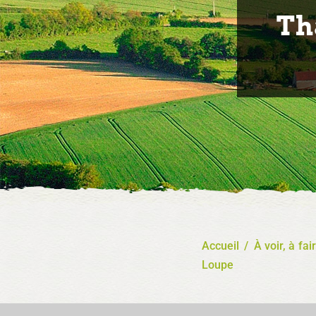
Th
Accueil
/
À voir, à fai
Loupe