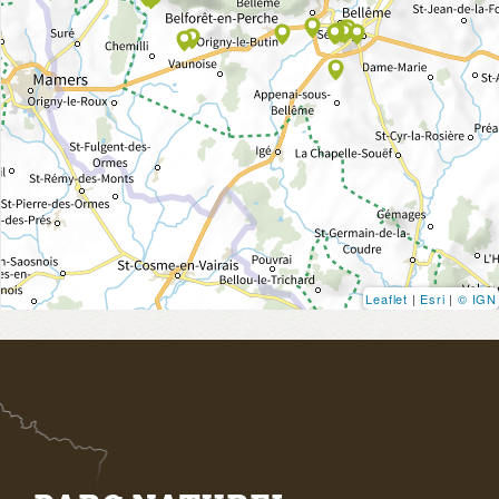
Leaflet
|
Esri
|
© IGN