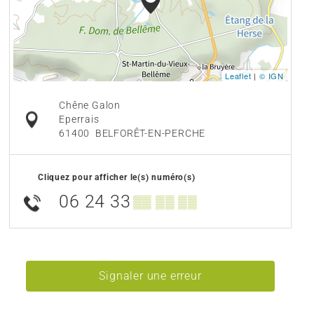
Leaflet
|
© IGN
Chêne Galon
Eperrais
61400
BELFORÊT-EN-PERCHE
Cliquez pour afficher le(s) numéro(s)
06 24 33
▒▒ ▒▒ ▒▒
Signaler une erreur