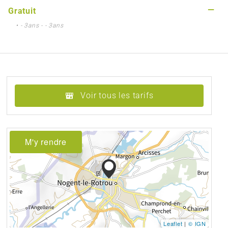
—
Gratuit
• - 3ans - - 3ans
Voir tous les tarifs
M'y rendre
Leaflet
|
© IGN