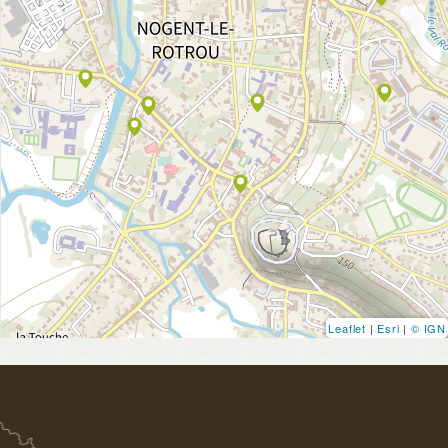
Leaflet
|
Esri
|
© IGN