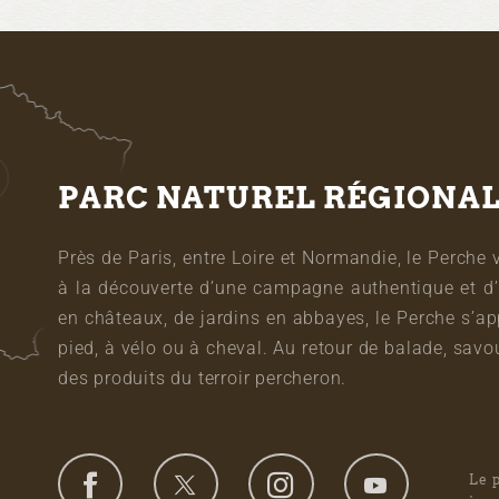
PARC NATUREL RÉGIONA
Près de Paris, entre Loire et Normandie, le Perche 
à la découverte d’une campagne authentique et d’
en châteaux, de jardins en abbayes, le Perche s’a
pied, à vélo ou à cheval. Au retour de balade, sa
des produits du terroir percheron.
Le 