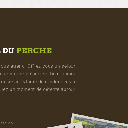
L DU
PERCHE
vous attend. Offrez-vous un séjour
une nature préservée. De manoirs
pprécie au rythme de randonnées à
vourez un moment de détente autour
parc en