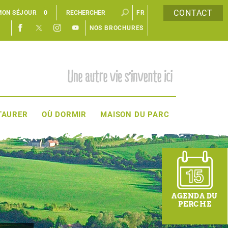
CONTACT
MON SÉJOUR
0
FR
NOS BROCHURES
EN
TAURER
OÙ DORMIR
MAISON DU PARC
AGENDA DU
PERCHE