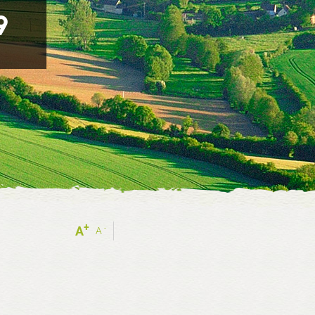
9
+
-
A
A