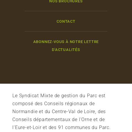
NOS BROCHURES
CONTACT
ABONNEZ-VOUS À NOTRE LETTRE
D'ACTUALITÉS
Le Syndicat Mixte de gestion du Parc est
composé des Conseils régionaux de
Normandie et du Centre-Val de Loire, des
Conseils départementaux de l'Orne et de
l'Eure-et-Loir et des 91 communes du Parc.