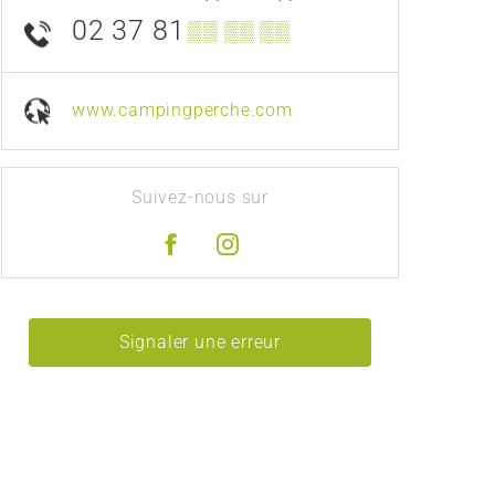
02 37 81
▒▒ ▒▒ ▒▒
www.campingperche.com
Suivez-nous sur
Signaler une erreur