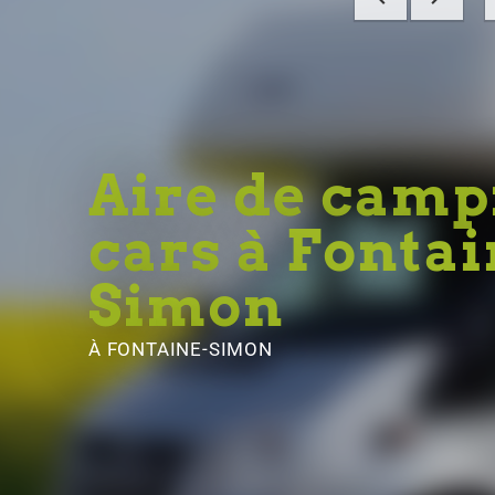
Aire de camp
cars à Fontai
Simon
À FONTAINE-SIMON