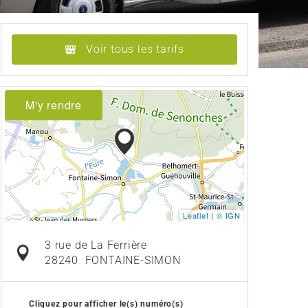
Voir tous les tarifs
M'y rendre
Leaflet
|
© IGN
3 rue de La Ferrière
28240
FONTAINE-SIMON
Cliquez pour afficher le(s) numéro(s)