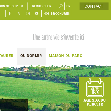
CONTACT
MON SÉJOUR
0
FR
NOS BROCHURES
EN
TAURER
OÙ DORMIR
MAISON DU PARC
AGENDA DU
PERCHE
à