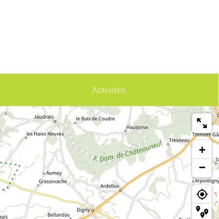
Activités
+
−