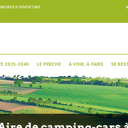
 HEURES D'OUVERTURE
E 2025-2040
LE PERCHE
À VOIR, À FAIRE
SE RES
Aire de camping-cars 