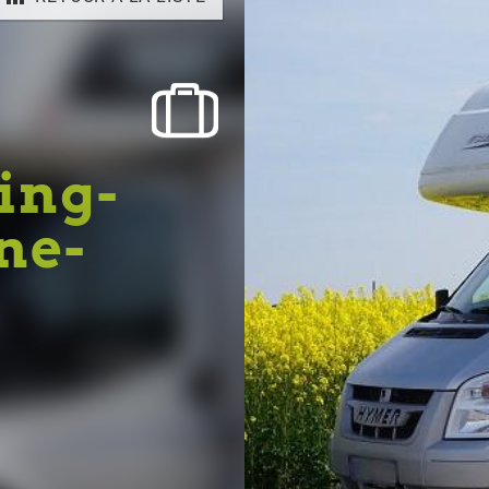
ing-
ne-