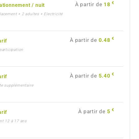
€
À partir de
18
tationnement / nuit
lacement + 2 adultes + Electricité
€
À partir de
0.48
arif
-participation
€
À partir de
5.40
arif
lte supplémentaire
€
À partir de
5
arif
ant 12 à 17 ans