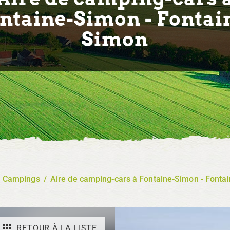
ntaine-Simon - Fontai
Simon
/
Campings
/
Aire de camping-cars à Fontaine-Simon - Fonta
RETOUR À LA LISTE