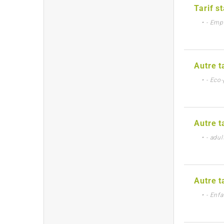
Tarif s
• - Emp
Autre t
• - Eco
Autre t
• - adu
Autre t
• - Enf