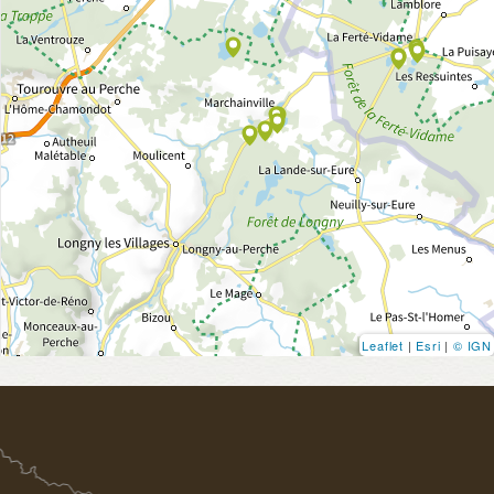
Leaflet
|
Esri
|
© IGN