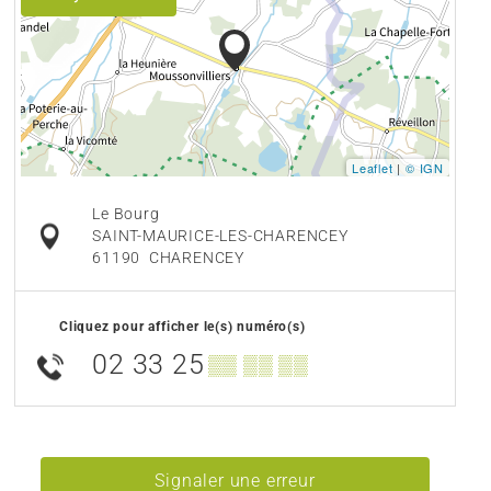
Leaflet
|
© IGN
Le Bourg
SAINT-MAURICE-LES-CHARENCEY
61190
CHARENCEY
Cliquez pour afficher le(s) numéro(s)
02 33 25
▒▒ ▒▒ ▒▒
Signaler une erreur