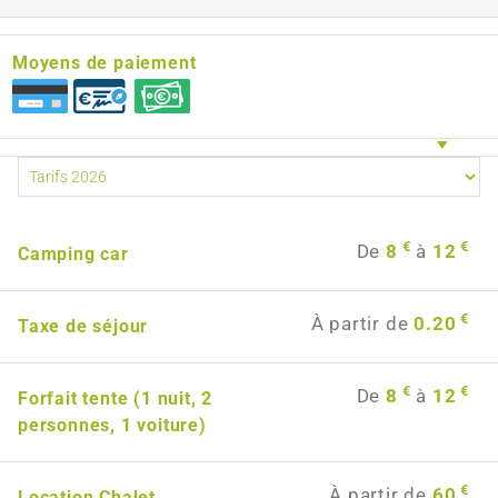
Moyens de paiement
€
€
De
8
à
12
Camping car
€
À partir de
0.20
Taxe de séjour
€
€
De
8
à
12
Forfait tente (1 nuit, 2
personnes, 1 voiture)
€
À partir de
60
Location Chalet