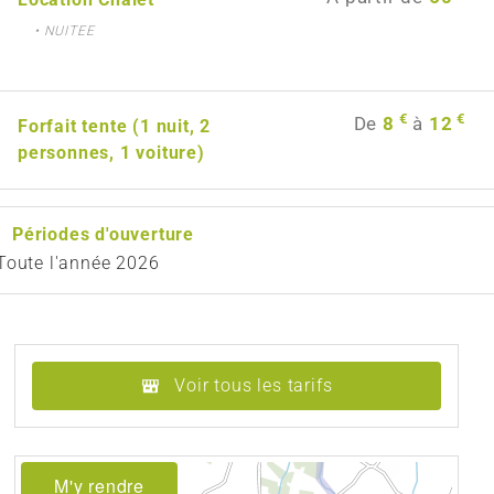
• NUITEE
€
€
De
8
à
12
Forfait tente (1 nuit, 2
personnes, 1 voiture)
Périodes d'ouverture
Toute l'année 2026
Voir tous les tarifs
M'y rendre