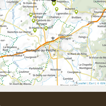
Leaflet
|
Esri
|
© IGN