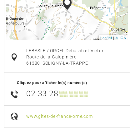
Leaflet
|
© IGN
LEBASLE / ORCEL Déborah et Victor
Route de la Galopinière
61380
SOLIGNY-LA-TRAPPE
Cliquez pour afficher le(s) numéro(s)
02 33 28
▒▒ ▒▒ ▒▒
www.gites-de-france-orne.com