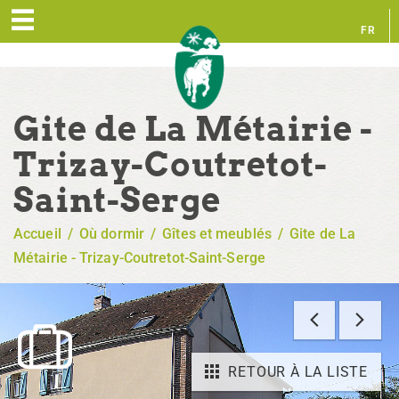
FR
EN
Gite de La Métairie -
Trizay-Coutretot-
Saint-Serge
Accueil
/
Où dormir
/
Gîtes et meublés
/
Gite de La
Métairie - Trizay-Coutretot-Saint-Serge
RETOUR À LA LISTE