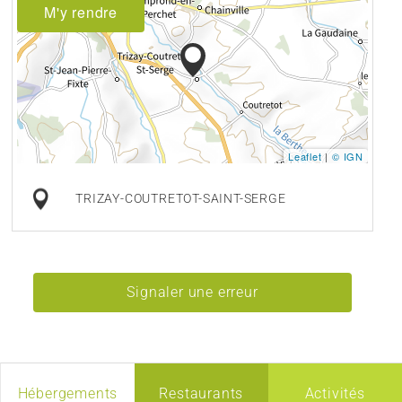
M'y rendre
Leaflet
|
© IGN
TRIZAY-COUTRETOT-SAINT-SERGE
Signaler une erreur
Hébergements
Restaurants
Activités