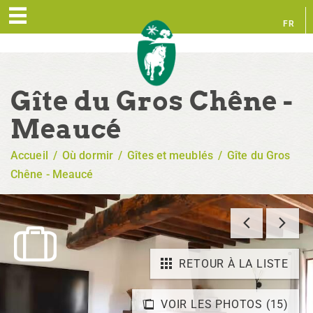
FR
EN
Gîte du Gros Chêne -
Meaucé
Accueil
/
Où dormir
/
Gîtes et meublés
/
Gîte du Gros
Chêne - Meaucé
RETOUR À LA LISTE
VOIR LES PHOTOS (15)