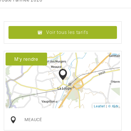
Voir tous les tarifs
M'y rendre
Leaflet
|
© IGN
MEAUCÉ