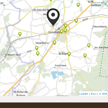
Leaflet
|
Esri
|
© IGN